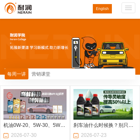
Toggl
English
navig
每周一讲
营销课堂
机油0W-20、5W-30、5W-
刹车油什么时候换？别只看
2026-07-30
2026-07-23
40怎么选？
里程，这个数值才是关键！