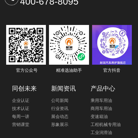
400-678-8095
官方公众号
精准选油助手
官方抖音
同创未来
新闻资讯
产品中心
企业认证
公司新闻
乘用车用油
技术认证
行业资讯
商用车用油
每周一讲
展会动态
变速箱油
营销课堂
形象展示
工程机械专用油
工业润滑油