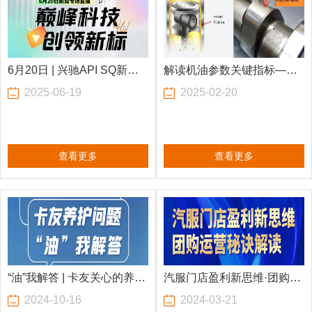
6月20日 | 兴驰API SQ新品
解读机油参数关键指标—
2025-06-19
2025-02-20
专场直播，好礼等您来！
HTHS
查看更多
查看更多
“油”我解答 | 卡友关心的养护
汽服门店盈利新思维·团购运
2024-10-16
2024-03-21
问题，有解了~
营秘诀解读