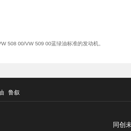
08 00/VW 509 00蓝绿油标准的发动机。
油
鲁叙
同创