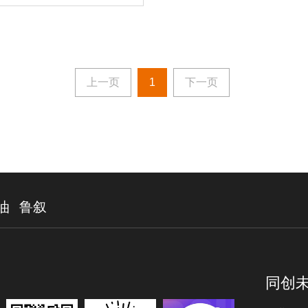
上一页
1
下一页
油
鲁叙
同创